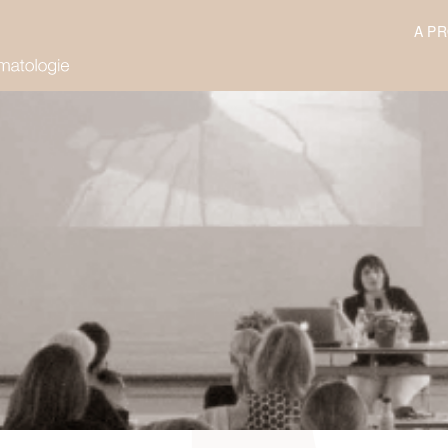
A P
irpt.ch