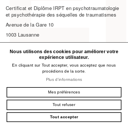
Certificat et Diplôme IRPT en psychotraumatologie
et psychothérapie des séquelles de traumatismes
Avenue de la Gare 10
1003 Lausanne
VD
Nous utilisons des cookies pour améliorer votre
Téléphone: 079 255 75 65
expérience utilisateur.
En cliquant sur Tout accepter, vous acceptez que nous
procédions de la sorte.
Plus d'informations
Madame Cornelia POCNET
PhD
Mes préférences
Psychologue FSP
Certificat IRPT en psychotraumatologie et aide aux
Tout refuser
victimes
Tout accepter
Centre de Psychiatrie et Psychothérapie Les Toises