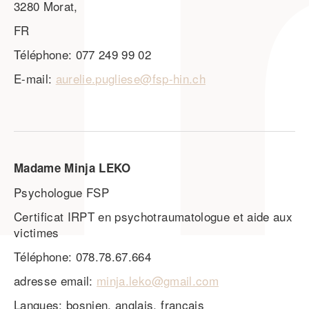
3280 Morat,
FR
Téléphone: 077 249 99 02
E-mail:
aurelie.pugliese@fsp-hin.ch
Madame Minja LEKO
Psychologue FSP
Certificat IRPT en psychotraumatologue et aide aux
victimes
Téléphone: 078.78.67.664
adresse email:
minja.leko@gmail.com
Langues: bosnien, anglais, français