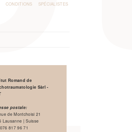
CONDITIONS
SPÉCIALISTES
titut Romand de
chotraumatologie Sàrl -
T
esse postale:
nue de Montchoisi 21
6 Lausanne | Suisse
 076 817 96 71