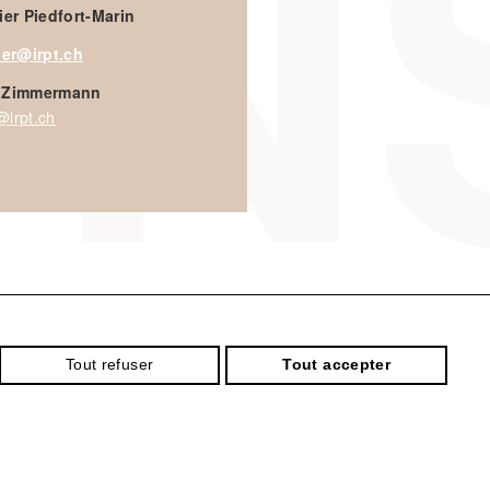
ier Piedfort-Marin
ier@irpt.ch
 Zimmermann
irpt.ch
Tout refuser
Tout accepter
Identifiant
Mot de passe