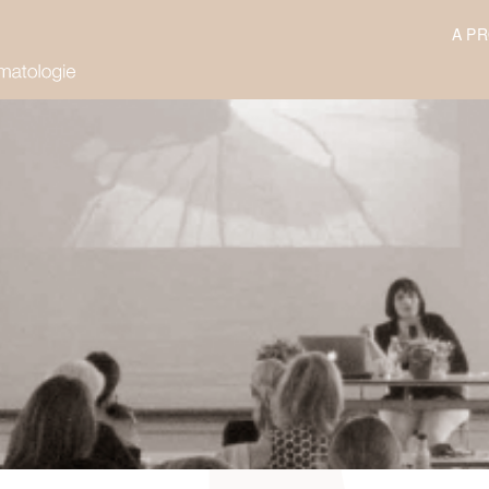
A P
irpt.ch