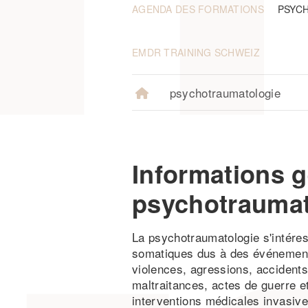
AGENDA DES FORMATIONS
PSYC
EMDR TRAINING SCHWEIZ
psychotraumatologie
Informations g
psychotraumat
La psychotraumatologie s'intére
somatiques dus à des événement
violences, agressions, accidents
maltraitances, actes de guerre e
interventions médicales invasive