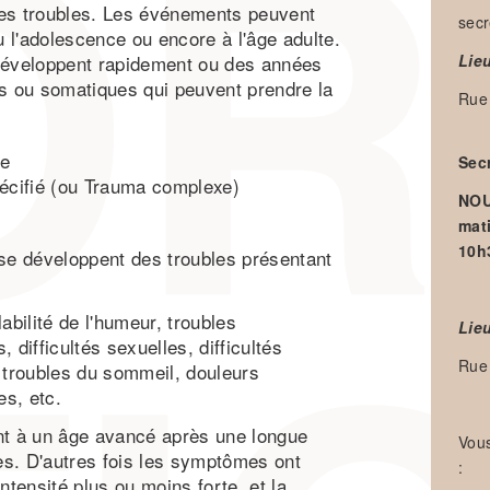
es troubles. Les événements peuvent
secr
u l'adolescence ou encore à l'âge adulte.
développent rapidement ou des années
Lie
es ou somatiques qui peuvent prendre la
Rue 
ue
Secr
écifié (ou Trauma complexe)
NOU
mat
10h
se développent des troubles présentant
abilité de l'humeur, troubles
Lie
 difficultés sexuelles, difficultés
Rue 
s, troubles du sommeil, douleurs
s, etc.
nt à un âge avancé après une longue
Vou
res. D'autres fois les symptômes ont
:
ntensité plus ou moins forte, et la