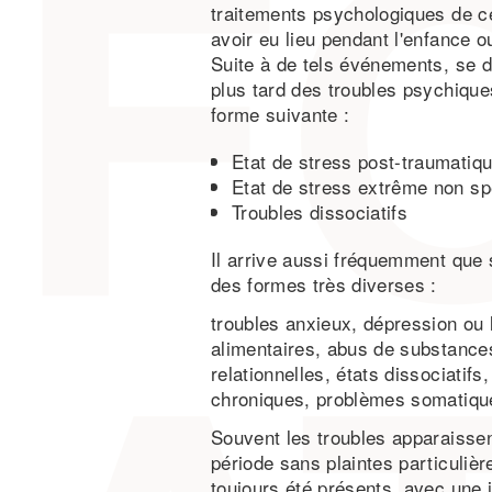
traitements psychologiques de c
avoir eu lieu pendant l'enfance o
Suite à de tels événements, se 
plus tard des troubles psychiqu
forme suivante :
Etat de stress post-traumatiq
Etat de stress extrême non sp
Troubles dissociatifs
Il arrive aussi fréquemment que 
des formes très diverses :
troubles anxieux, dépression ou l
alimentaires, abus de substances,
relationnelles, états dissociatif
chroniques, problèmes somatique
Souvent les troubles apparaisse
période sans plaintes particuliè
toujours été présents, avec une i