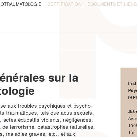
HOTRAUMATOLOGIE
CERTIFICATION
DOCUMENTS ET LIENS
énérales sur la
Ins
ologie
Psy
IRP
sse aux troubles psychiques et psycho-
Adr
s traumatiques, tels que abus sexuels,
Ave
, actes éducatifs violents, négligences,
100
t de terrorisme, catastrophes naturelles,
Tél.
s, maladies graves, etc., et aux