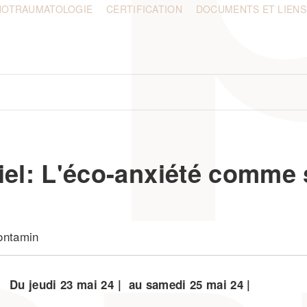
HOTRAUMATOLOGIE
CERTIFICATION
DOCUMENTS ET LIENS
iel: L'éco-anxiété comme 
ontamin
Du
jeudi
23
mai
24
au
samedi
25
mai
24