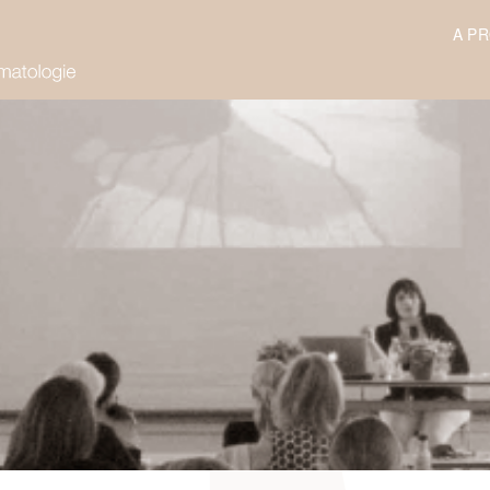
A P
irpt.ch