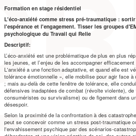
Formation en stage résidentiel
L'éco-anxiété comme stress pré-traumatique : sortir 
l'espérance et l'engagement. Tisser les groupes d'
psychologique du Travail qui Relie
Descriptif:
L’éco-anxiété est une problématique de plus en plus r
les jeunes, et l’enjeu de les accompagner efficacement v
L'anxiété a une fonction adaptative, et quand elle est v
tolérance émotionnelle », elle mobilise pour agir face à 
; mais au-delà de cette fenêtre de tolérance, elle condu
défensives inadaptées de combat (révolte violente), de f
consuméristes ou survivalisme) ou de figement dans u
désespoir.
Selon la proximité de la confrontation à des catastrophe
peut se concevoir comme un stress post-traumatique o
l'envahissement psychique par des scénarios-catastro
débordantes et une vision négative de soi, des autres 