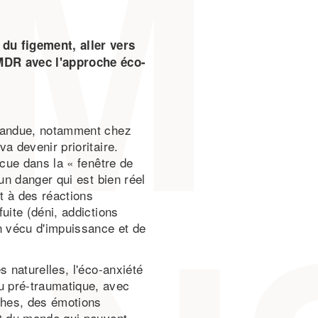
du figement, aller vers
EMDR avec l'approche éco-
épandue, notamment chez
a devenir prioritaire.
écue dans la « fenêtre de
un danger qui est bien réel
it à des réactions
uite (déni, addictions
n vécu d'impuissance et de
s naturelles, l'éco-anxiété
u pré-traumatique, avec
phes, des émotions
et du monde qui peuvent