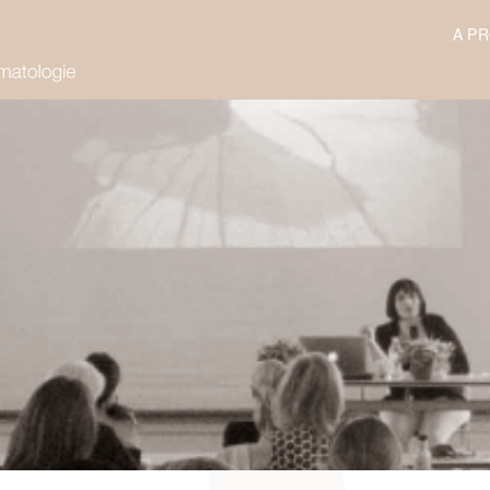
A P
irpt.ch