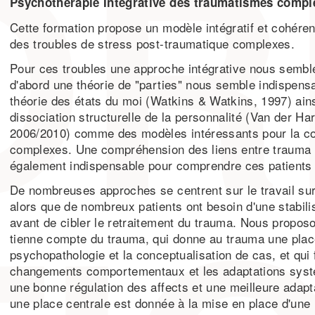
Psychothérapie Intégrative des traumatismes compl
Cette formation propose un modèle intégratif et cohéren
des troubles de stress post-traumatique complexes.
Pour ces troubles une approche intégrative nous semble
d'abord une théorie de "parties" nous semble indispens
théorie des états du moi (Watkins & Watkins, 1997) ains
dissociation structurelle de la personnalité (Van der Har
2006/2010) comme des modèles intéressants pour la 
complexes. Une compréhension des liens entre trauma 
également indispensable pour comprendre ces patients et
De nombreuses approches se centrent sur le travail sur 
alors que de nombreux patients ont besoin d'une stabili
avant de cibler le retraitement du trauma. Nous proposo
tienne compte du trauma, qui donne au trauma une plac
psychopathologie et la conceptualisation de cas, et qui f
changements comportementaux et les adaptations systé
une bonne régulation des affects et une meilleure adaptat
une place centrale est donnée à la mise en place d'une r