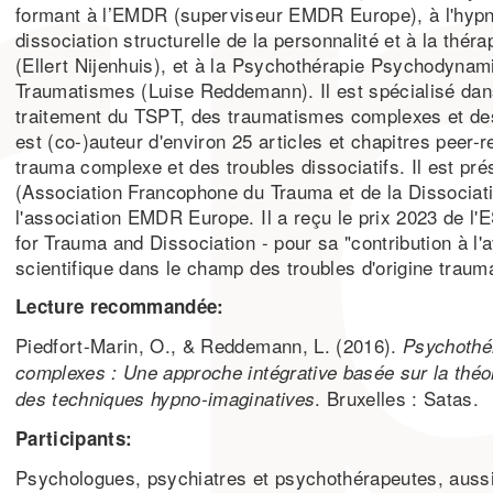
formant à l’EMDR (superviseur EMDR Europe), à l'hypno
dissociation structurelle de la personnalité et à la thé
(Ellert Nijenhuis), et à la Psychothérapie Psychodynam
Traumatismes (Luise Reddemann). Il est spécialisé dans
traitement du TSPT, des traumatismes complexes et des 
est (co-)auteur d'environ 25 articles et chapitres peer-
trauma complexe et des troubles dissociatifs. Il est pr
(Association Francophone du Trauma et de la Dissociati
l'association EMDR Europe. Il a reçu le prix 2023 de l
for Trauma and Dissociation - pour sa "contribution à l
scientifique dans le champ des troubles d'origine trauma
Lecture recommandée:
Piedfort-Marin, O., & Reddemann, L. (2016).
Psychothé
complexes : Une approche intégrative basée sur la théor
. Bruxelles : Satas.
des techniques hypno-imaginatives
Participants:
Psychologues, psychiatres et psychothérapeutes, aussi