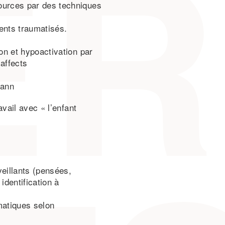
ources par des techniques
ients traumatisés.
ion et hypoactivation par
affects
mann
vail avec « l’enfant
veillants (pensées,
identification à
matiques selon