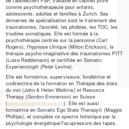
de l'adolescent FSP, travaille en cabinet privé
comme psychothérapeute pour enfants,
adolescents, adultes et familles à Zurich. Ses
domaines de spécialisation sont le traitement des
traumatismes, l'anxiété, les phobies, les TOC, les
troubles somatiques. Elle est formée à la
psychothérapie centrée sur la personne (Carl
Rogers), l'hypnose clinique (Milton Erickson), la
thérapie psycho-imaginative des traumatismes PITT
(Luise Reddemann) et certifiée en Somatic
Experiencing® (Peter Levine).
Elle est formatrice, superviseure, fondatrice et
codirectrice de la formation en Thérapie des états
du moi (John & Helen Watkins) et Resource
Therapy (Gordon Emmerson) en Suisse
(
www.egostatetherapie.ch
). Elle est aussi
formatrice en Somatic Ego State Therapy© (Maggie
Phillips), et complète ce spectre holistique par la
psychologie énergétique/l'acupressure des tapes.