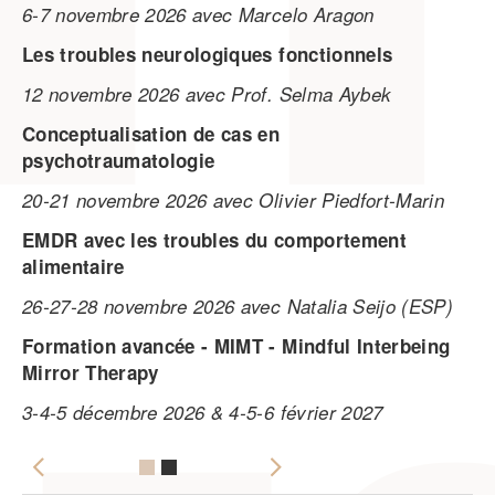
.
ps
6-7 novembre 2026 avec Marcelo Aragon
In
Les troubles neurologiques fonctionnels
d
12 novembre 2026 avec Prof. Selma Aybek
Conceptualisation de cas en
la
psychotraumatologie
S'
ai
pr
20-21 novembre 2026 avec Olivier Piedfort-Marin
us
20
ac
EMDR avec les troubles du comportement
d'
alimentaire
26-27-28 novembre 2026 avec Natalia Seijo (ESP)
Formation avancée - MIMT - Mindful Interbeing
Mirror Therapy
3-4-5 décembre 2026 & 4-5-6 février 2027